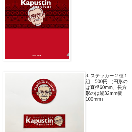
3. ステッカー２種１
組 500円 （円形の
は直径60mm、長方
形のは縦32mm横
100mm）